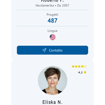
Nordamerika • Da 2007
Progetti
487
Lingue
Contatto
4,1
Eliska N.